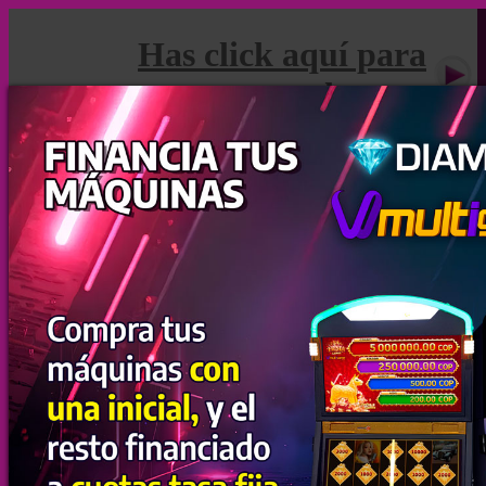
Has click aquí para
escucharnos
La melodia de tu suerte
Casinoestereo.co
Menú principal
Saltar al contenido principal
Saltar al contenido secundario
Menú secundario