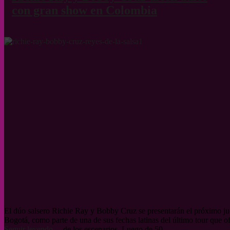
con gran show en Colombia
casinoestereo
El dúo salsero Richie Ray y Bobby Cruz se presentarán el próximo ju
Bogotá, como parte de una de sus fechas latinas del último tour que of
Seguir leyendo
→
de los escenarios. Luego de 50