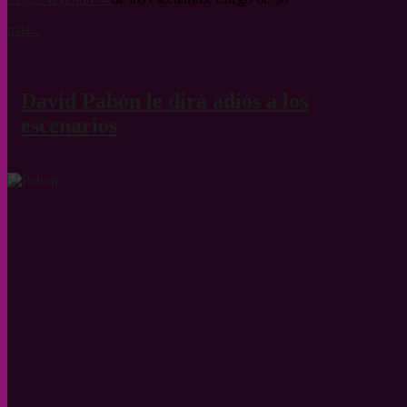
más...
David Pabón le dirá adiós a los
escenarios
casinoestereo