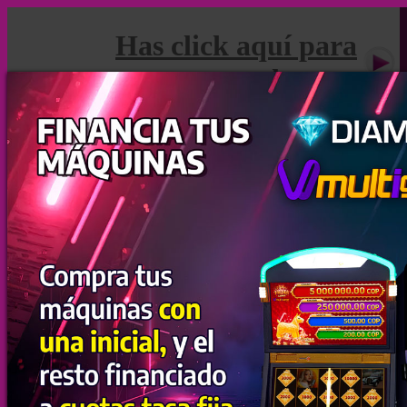
Has click aquí para
escucharnos
La melodia de tu suerte
Casinoestereo.co
Menú principal
Saltar al contenido principal
Saltar al contenido secundario
Menú secundario