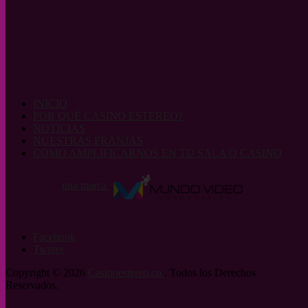
INICIO
POR QUÉ CASINO ESTEREO?
NOTICIAS
NUESTRAS FRANJAS
COMO AMPLIFICARNOS EN TU SALA O CASINO
una marca
Facebook
Twitter
Copyright © 2026
Casinoestereo.co
. Todos los Derechos
Reservados.