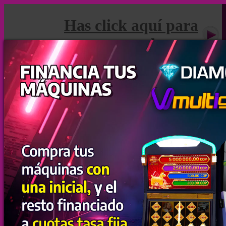
Has click aquí para
escucharnos
La melodia de tu suerte
Casinoestereo.co
Menú principal
Saltar al contenido principal
Saltar al contenido secundario
Menú secundario