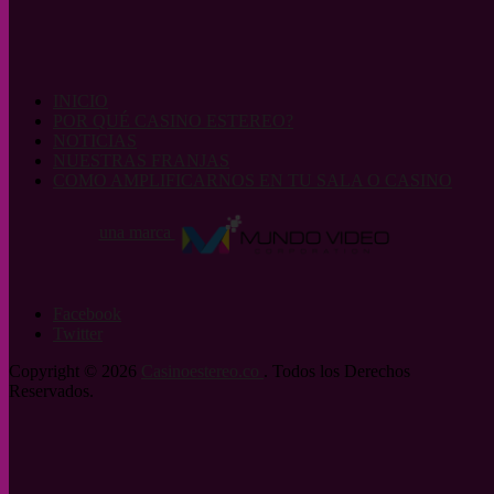
INICIO
POR QUÉ CASINO ESTEREO?
NOTICIAS
NUESTRAS FRANJAS
COMO AMPLIFICARNOS EN TU SALA O CASINO
una marca
Facebook
Twitter
Copyright © 2026
Casinoestereo.co
. Todos los Derechos
Reservados.