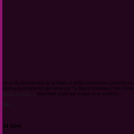
En el día internacional de la Mujer el artista colombianos presenta un
expresa la admiración que siente por “la figura femenina y con el áni
Seguir leyendo
→
importante papel que juegan en la sociedad,
más...
Al Aire!