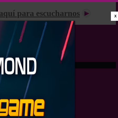
 aquí para escucharnos