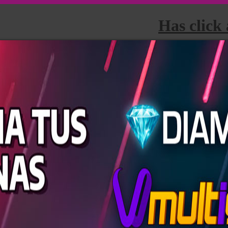
Has click