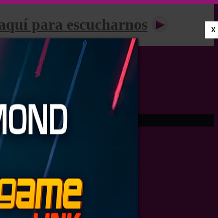
 aquí para escucharnos