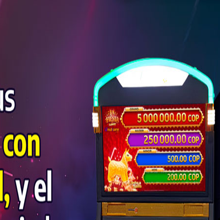
a
án Orquesta en su Tour Europa 2016