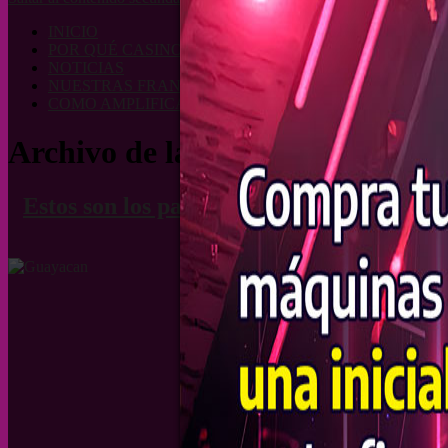
INICIO
POR QUÉ CASINO ESTEREO?
NOTICIAS
NUESTRAS FRANJAS
COMO AMPLIFICARNOS EN TU SALA O CASINO
Archivo de la etiqueta:
Orquest
Estos son los países que visitará Guayac
casinoestereo