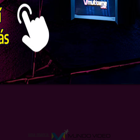
una marca