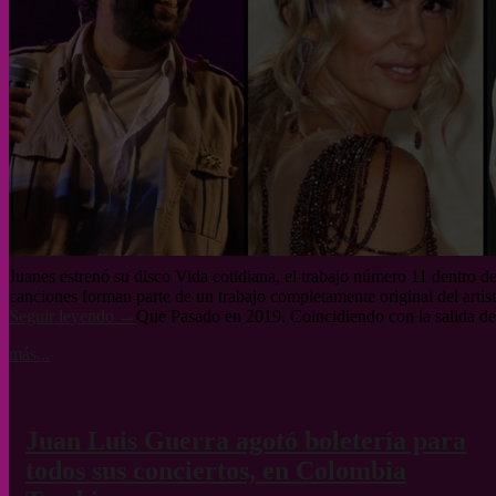
Juanes estrenó su disco Vida cotidiana, el trabajo número 11 dentro de
canciones forman parte de un trabajo completamente original del art
Seguir leyendo
→
Que Pasado en 2019. Coincidiendo con la salida d
más...
Juan Luis Guerra agotó boletería para
todos sus conciertos, en Colombia