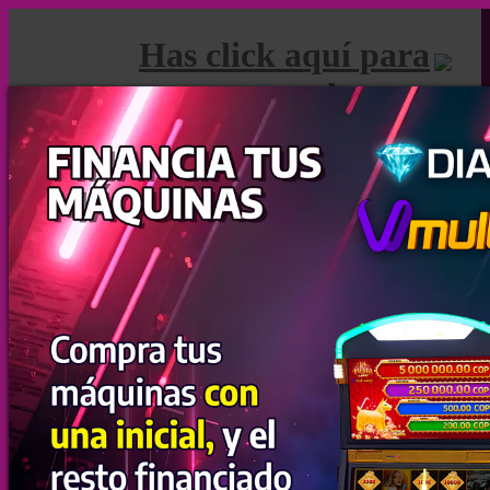
Has click aquí para
escucharnos
La melodia de tu suerte
Casinoestereo.co
Menú principal
Saltar al contenido principal
Saltar al contenido secundario
Menú secundario