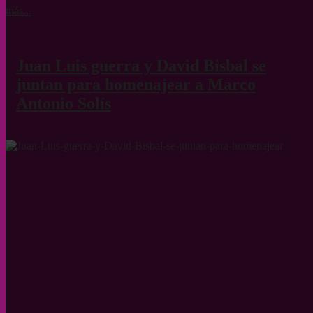
más...
Juan Luis guerra y David Bisbal se
juntan para homenajear a Marco
Antonio Solís
casinoestereo