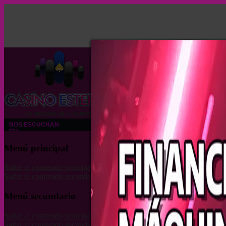
La melodia de tu suerte
Casinoestereo.co
Menú principal
Saltar al contenido principal
Saltar al contenido secundario
Menú secundario
Saltar al contenido principal
Saltar al contenido secundario