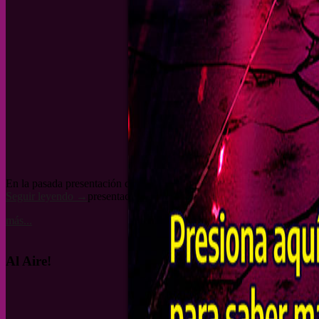
En la pasada presentación del puertorriqueño en el Radio Music Hall
Seguir leyendo
→
presentación se enteró que Juan Gabriel había
más...
Al Aire!