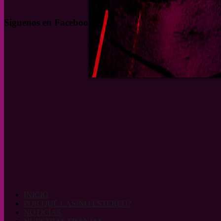
Siguenos en Facebook
INICIO
POR QUÉ CASINO ESTEREO?
NOTICIAS